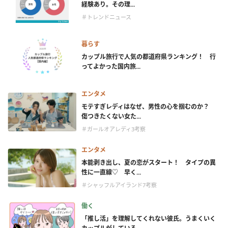
経験あり。その理...
＃トレンドニュース
暮らす
カップル旅行で人気の都道府県ランキング！ 行
ってよかった国内旅...
エンタメ
モテすぎレディはなぜ、男性の心を掴むのか？
傷つきたくない女た...
＃ガールオアレディ3考察
エンタメ
本能剥き出し、夏の恋がスタート！ タイプの異
性に一直線♡ 早く...
＃シャッフルアイランド7考察
働く
「推し活」を理解してくれない彼氏。うまくいく