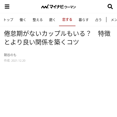
恋する
トップ
働く
整える
磨く
暮らす
占う
メ
倦怠期がないカップルもいる？ 特徴
とより良い関係を築くコツ
朝谷のも
作成: 2021.12.20