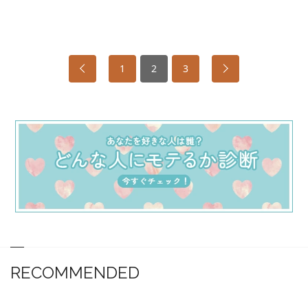
1
2
3
RECOMMENDED