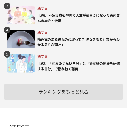
恋する
【#6】不妊治療をやめて人生が前向きになった美南さ
んの場合・後編
恋する
噛み癖のある彼氏の心理って？ 彼女を噛む行為からわ
かる男性心理7つ
恋する
【#2】「産みたくない自分」と「妊産婦の健康を研究
する自分」で揺れ動く聡美...
ランキングをもっと見る