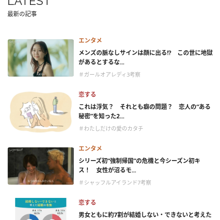
LATEST
最新の記事
エンタメ
メンズの脈なしサインは顔に出る!? この世に地獄
があるとするな...
＃ガールオアレディ3考察
恋する
これは浮気？ それとも癖の問題？ 恋人の“ある
秘密”を知った2...
＃わたしだけの愛のカタチ
エンタメ
シリーズ初“強制帰国”の危機と今シーズン初キ
ス！ 女性が沼るモ...
＃シャッフルアイランド7考察
恋する
男女ともに約7割が結婚しない・できないと考えた