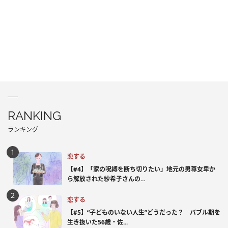
RANKING
ランキング
恋する
【#4】「家の呪縛を断ち切りたい」地元の男尊女卑か
ら解放された紗希子さんの...
恋する
【#5】“子どものいない人生”どうだった？ バブル期を
生き抜いた56歳・佐...