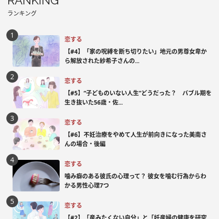
RANKING
ランキング
恋する
【#4】「家の呪縛を断ち切りたい」地元の男尊女卑か
ら解放された紗希子さんの...
恋する
【#5】“子どものいない人生”どうだった？ バブル期を
生き抜いた56歳・佐...
恋する
【#6】不妊治療をやめて人生が前向きになった美南さ
んの場合・後編
恋する
噛み癖のある彼氏の心理って？ 彼女を噛む行為からわ
かる男性心理7つ
恋する
【#2】「産みたくない自分」と「妊産婦の健康を研究