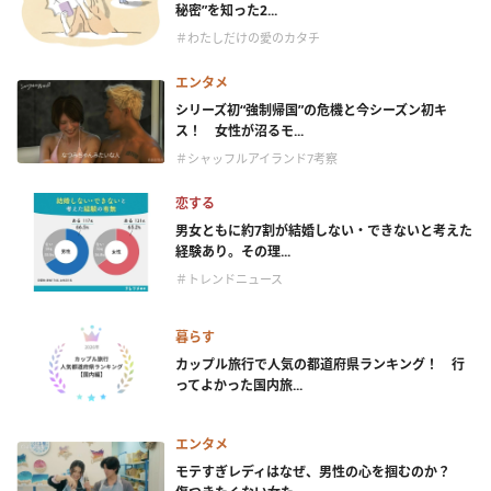
秘密”を知った2...
＃わたしだけの愛のカタチ
エンタメ
シリーズ初“強制帰国”の危機と今シーズン初キ
ス！ 女性が沼るモ...
＃シャッフルアイランド7考察
恋する
男女ともに約7割が結婚しない・できないと考えた
経験あり。その理...
＃トレンドニュース
暮らす
カップル旅行で人気の都道府県ランキング！ 行
ってよかった国内旅...
エンタメ
モテすぎレディはなぜ、男性の心を掴むのか？