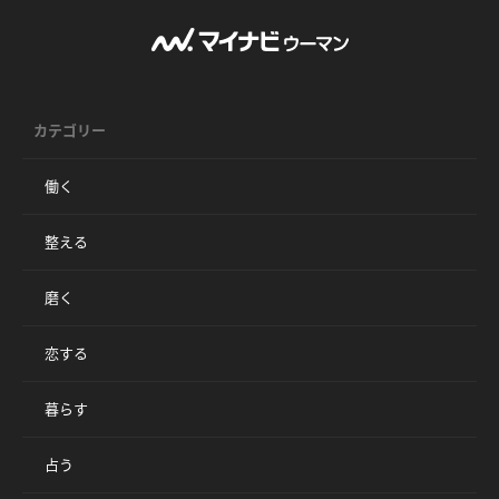
カテゴリー
働く
整える
磨く
恋する
暮らす
占う