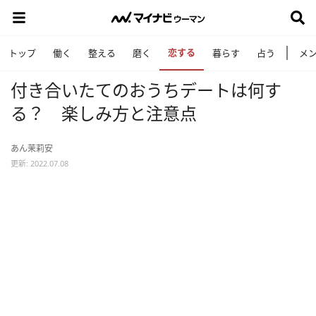
恋する
トップ
働く
整える
磨く
暮らす
占う
メ
付き合いたてのおうちデートは何す
る？ 楽しみ方と注意点
あん茉莉安
更新: 2022.07.08