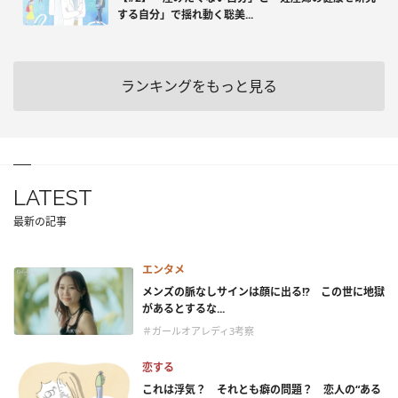
する自分」で揺れ動く聡美...
ランキングをもっと見る
LATEST
最新の記事
エンタメ
メンズの脈なしサインは顔に出る!? この世に地獄
があるとするな...
＃ガールオアレディ3考察
恋する
これは浮気？ それとも癖の問題？ 恋人の“ある