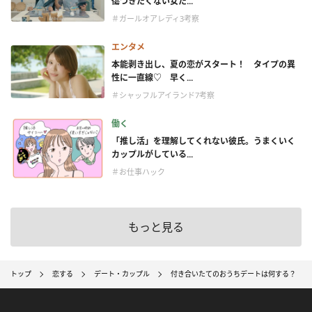
傷つきたくない女た...
＃ガールオアレディ3考察
エンタメ
本能剥き出し、夏の恋がスタート！ タイプの異
性に一直線♡ 早く...
＃シャッフルアイランド7考察
働く
「推し活」を理解してくれない彼氏。うまくいく
カップルがしている...
＃お仕事ハック
もっと見る
トップ
恋する
デート・カップル
付き合いたてのおうちデートは何する？ 楽