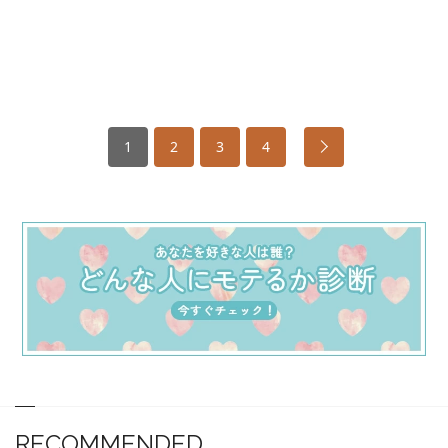
1
2
3
4
RECOMMENDED