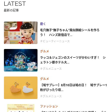
LATEST
最新の記事
磨く
毛穴撫子“撫子ちゃん”風似顔絵シールを作ろ
う！ ハンズ新宿店で...
＃ビューティーニュース
グルメ
ラッコ＆ジュゴンのスイーツがかわいすぎ！ シ
ェラトン都ホテル大...
＃グルメニュース
グルメ
【鳩サブレー】8月10日は鳩の日！ 鳩サブレー1
枚がぴったり収...
＃グルメニュース
ファッション