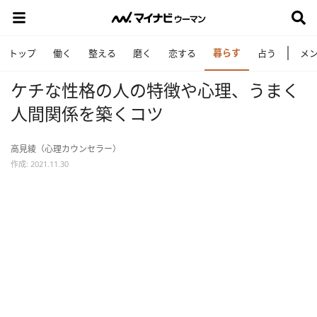
暮らす
トップ
働く
整える
磨く
恋する
占う
メ
ケチな性格の人の特徴や心理、うまく
人間関係を築くコツ
高見綾（心理カウンセラー）
作成: 2021.11.30