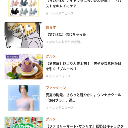
【ちいかわ】ナイトブラにちいかわ登場！ 「バ
ストをキレイにケア...
＃トレンドニュース
暮らす
【第748話】信じちゃった
＃ないものねだりの女達。
グルメ
【名古屋】ぴよりん史上初！ 爽やかな紫色が目
を引く「ブルーベリ...
＃グルメニュース
ファッション
真夏の胸元、さらっと軽やかに。ウンナナクール
「364ブラ」、通...
＃トレンドニュース
グルメ
【ファミリーマート×サンリオ】総勢26キャラクタ