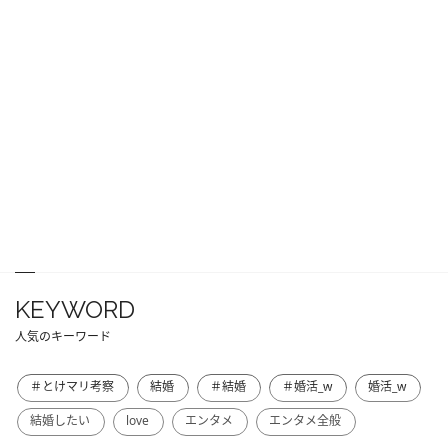
KEYWORD
人気のキーワード
＃とけマリ考察
結婚
＃結婚
＃婚活_w
婚活_w
結婚したい
love
エンタメ
エンタメ全般