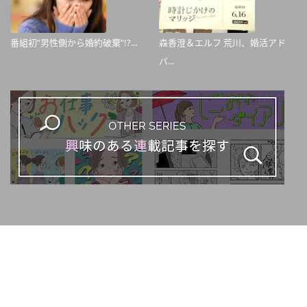
番組初“男性側から婚約破棄”!?...
森香澄＆エルフ 荒川、婚活アド
バ...