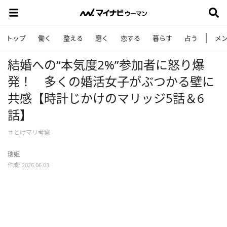
トップ
働く
整える
磨く
恋する
暮らす
占う
メ
結婚への“本気度2%”参加者に怒り爆
発！ 多くの婚活女子がぶつかる壁に
共感【時計じかけのマリッジ5話＆6
話】
＃とけマリ考察
瑞姫
作成: 2026.06.03