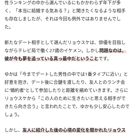
性ランキングの中から選んでいるにもかかわらず年下が多
く、「本当に結婚する気ある？」と聞きたくなるような相手
も存在しましたが、それは今回も例外ではありませんでし
た。
新たなデート相手として選んだリョウスケは、俳優を目指し
ながらテレビ局で働く27歳のイケメン。しかし
問題なのは、
彼が今も夢を追っている真っ最中だということ
です。
ゆかは「今までデートした男性の中では1番タイプに近い」と
好意を抱き、デート後に合鍵を渡したり、友人とのランチ会
に“婚約者”として参加したりと距離を縮めていきます。さらに
リョウスケから「この人のために生きたいと思える相手がで
きたら向き合う」と言われたことで、ゆかも少し安心したので
しょう。
しかし、
友人に紹介した後の心境の変化を聞かれたリョウス