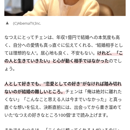
(C)AbemaTV,Inc.
なつえにとってチェンは、年収1億円で結婚への本気度も高
く、自分への愛情も真っ直ぐに伝えてくれる、“結婚相手とし
ては理想的な人”。居心地も良く、不安もない。
けれど、「こ
の人と生きていきたい」と心が動く相手ではなかった
のでし
ょう。
人として好きでも、“恋愛としての好き”がなければ踏み切れ
ないのが結婚の難しいところ。
チェンは「俺は絶対に離れた
くない」「こんなこと思える人は今までいなかった」と真っ
直ぐな想いを伝え、決断直前には、出会ってから書き溜めて
いた“なつえの好きなところ100個”まで読み上げます。
それでもなつえは、「こんなに想ってくれる人がいるのに」