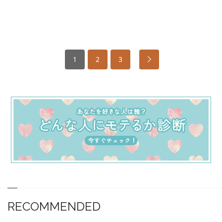
1
2
3
RECOMMENDED