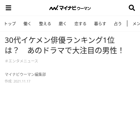
トップ
働く
整える
磨く
恋する
暮らす
占う
メ
30代イケメン俳優ランキング1位
は？ あのドラマで大注目の男性！
＃エンタメニュース
マイナビウーマン編集部
作成: 2021.11.17