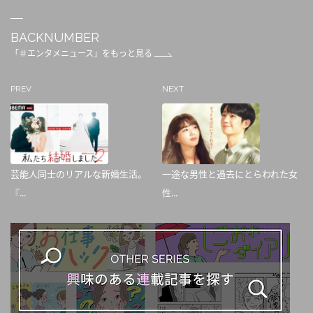
BACKNUMBER
「＃エンタメニュース」をもっと見る
PREV
NEXT
芸能人同士のリアルな新婚生活。
一途な男性と過去にとらわれた女
『...
性...