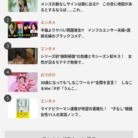
メンズの脈なしサインは顔に出る!? この世に地獄があ
るとするならば……これ...
エンタメ
不倫よりヤバい問題発生!? インフルエンサー夫婦×医
師夫婦のブラックコメデ...
エンタメ
シリーズ初“強制帰国”の危機と今シーズン初キス！ 女
性が沼るモテテク勃発で...
おでかけ
30歳になっても“しなこワールド”全開を宣言！ しなこ
＆We♡Pが「うんこ...
エンタメ
マイナビウーマン連載が待望の書籍化！ “子なし”既婚
女性11人の実話ノンフ...