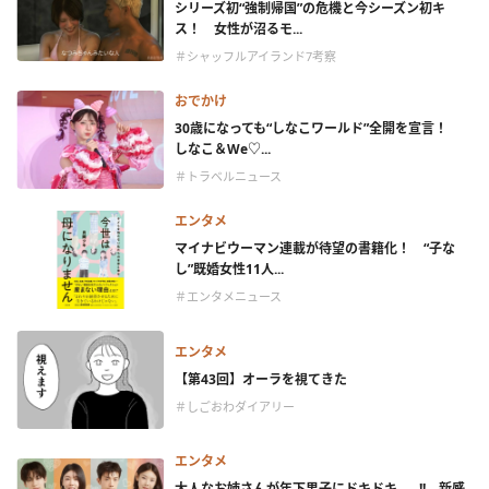
シリーズ初“強制帰国”の危機と今シーズン初キ
ス！ 女性が沼るモ...
＃シャッフルアイランド7考察
おでかけ
30歳になっても“しなこワールド”全開を宣言！
しなこ＆We♡...
＃トラベルニュース
エンタメ
マイナビウーマン連載が待望の書籍化！ “子な
し”既婚女性11人...
＃エンタメニュース
エンタメ
【第43回】オーラを視てきた
＃しごおわダイアリー
エンタメ
大人なお姉さんが年下男子にドキドキ……!! 新感