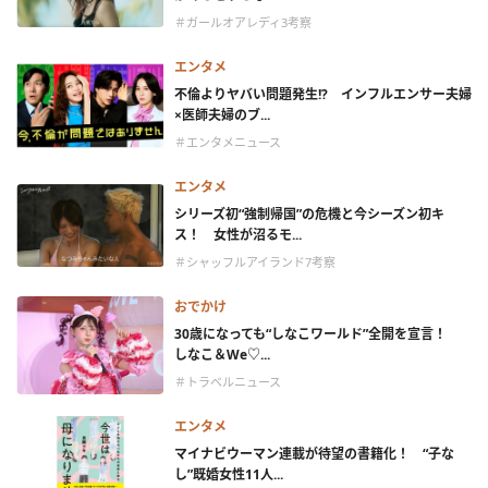
＃ガールオアレディ3考察
エンタメ
不倫よりヤバい問題発生!? インフルエンサー夫婦
×医師夫婦のブ...
＃エンタメニュース
エンタメ
シリーズ初“強制帰国”の危機と今シーズン初キ
ス！ 女性が沼るモ...
＃シャッフルアイランド7考察
おでかけ
30歳になっても“しなこワールド”全開を宣言！
しなこ＆We♡...
＃トラベルニュース
エンタメ
マイナビウーマン連載が待望の書籍化！ “子な
し”既婚女性11人...