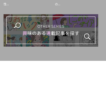
性...
の...