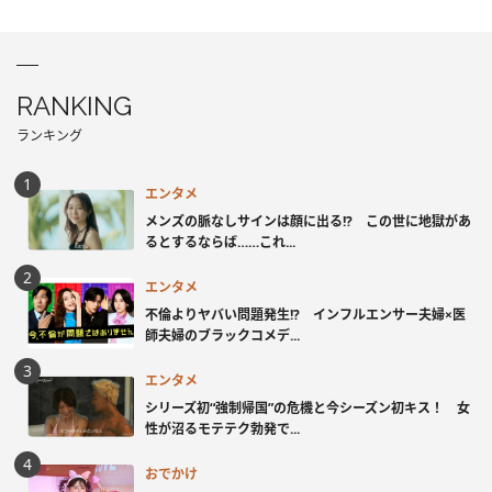
RANKING
ランキング
エンタメ
メンズの脈なしサインは顔に出る!? この世に地獄があ
るとするならば……これ...
エンタメ
不倫よりヤバい問題発生!? インフルエンサー夫婦×医
師夫婦のブラックコメデ...
エンタメ
シリーズ初“強制帰国”の危機と今シーズン初キス！ 女
性が沼るモテテク勃発で...
おでかけ