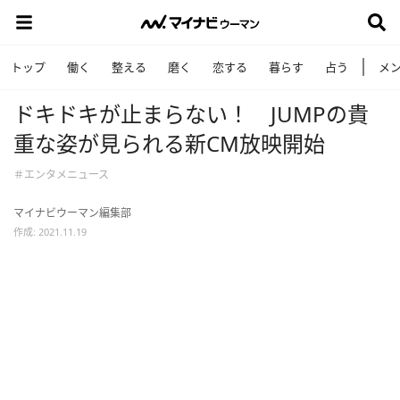
トップ
働く
整える
磨く
恋する
暮らす
占う
メ
ドキドキが止まらない！ JUMPの貴
重な姿が見られる新CM放映開始
＃エンタメニュース
マイナビウーマン編集部
作成: 2021.11.19