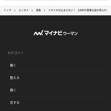
トップ
エンタメ
芸能
ドキドキが止まらない！ JUMPの貴重な姿が見られる
カテゴリー
働く
整える
磨く
恋する