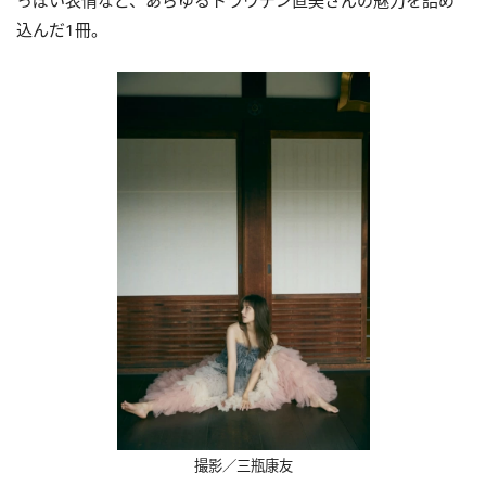
込んだ1冊。
撮影／三瓶康友