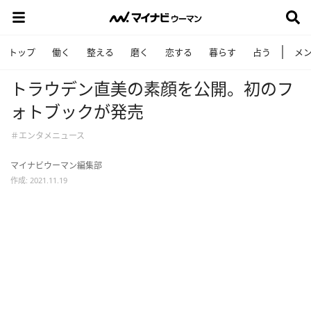
トップ
働く
整える
磨く
恋する
暮らす
占う
メ
トラウデン直美の素顔を公開。初のフ
ォトブックが発売
＃エンタメニュース
マイナビウーマン編集部
作成: 2021.11.19