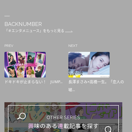
BACKNUMBER
「＃エンタメニュース」をもっと見る
PREV
NEXT
ドキドキが止まらない！ JUMP...
長澤まさみ×高橋一生。「恋人の
嘘...