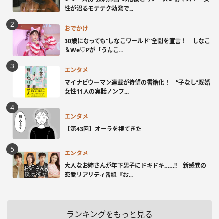
性が沼るモテテク勃発で...
おでかけ
30歳になっても“しなこワールド”全開を宣言！ しなこ
＆We♡Pが「うんこ...
エンタメ
マイナビウーマン連載が待望の書籍化！ “子なし”既婚
女性11人の実話ノンフ...
エンタメ
【第43回】オーラを視てきた
エンタメ
大人なお姉さんが年下男子にドキドキ……!! 新感覚の
恋愛リアリティ番組『お...
ランキングをもっと見る