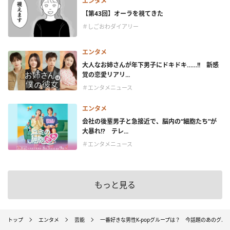
エンタメ
【第43回】オーラを視てきた
＃しごおわダイアリー
エンタメ
大人なお姉さんが年下男子にドキドキ……!! 新感
覚の恋愛リアリ...
＃エンタメニュース
エンタメ
会社の後輩男子と急接近で、脳内の“細胞たち”が
大暴れ!? テレ...
＃エンタメニュース
もっと見る
トップ
エンタメ
芸能
一番好きな男性K-popグループは？ 今話題のあのグル