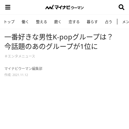
トップ
働く
整える
磨く
恋する
暮らす
占う
メ
一番好きな男性K-popグループは？
今話題のあのグループが1位に
＃エンタメニュース
マイナビウーマン編集部
作成: 2021.11.12