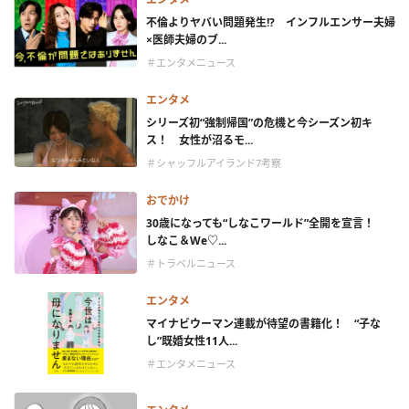
不倫よりヤバい問題発生!? インフルエンサー夫婦
×医師夫婦のブ...
＃エンタメニュース
エンタメ
シリーズ初“強制帰国”の危機と今シーズン初キ
ス！ 女性が沼るモ...
＃シャッフルアイランド7考察
おでかけ
30歳になっても“しなこワールド”全開を宣言！
しなこ＆We♡...
＃トラベルニュース
エンタメ
マイナビウーマン連載が待望の書籍化！ “子な
し”既婚女性11人...
＃エンタメニュース