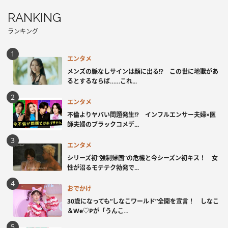
RANKING
ランキング
エンタメ
メンズの脈なしサインは顔に出る!? この世に地獄があ
るとするならば……これ...
エンタメ
不倫よりヤバい問題発生!? インフルエンサー夫婦×医
師夫婦のブラックコメデ...
エンタメ
シリーズ初“強制帰国”の危機と今シーズン初キス！ 女
性が沼るモテテク勃発で...
おでかけ
30歳になっても“しなこワールド”全開を宣言！ しなこ
＆We♡Pが「うんこ...