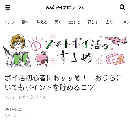
トップ
働く
整える
磨く
恋する
暮らす
占う
メ
ポイ活初心者におすすめ！ おうちに
いてもポイントを貯めるコツ
＃スマートポイ活のすゝめ
紀村奈緒美
作成: 2021.11.16