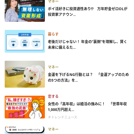
マネー
ポイ活好きに投資適性あり!? 万年貯金ゼロOLが
投資家アナウン...
暮らす
老後だけじゃない！ 年金の”裏側”を理解し、賢く
未来に備えるた...
マネー
金運を下げるNG行動とは？ 「金運アップのため
の5つの方法」を...
恋する
女性の「高年収」は婚活の強みに！ 「世帯年収
1,000万円超え...
＃トレンドニュース
マネー