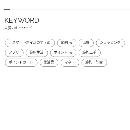
KEYWORD
人気のキーワード
＃スマートポイ活のすゝめ
節約_w
出費
ショッピング
アプリ
節約生活
ポイント_w
節約上手
ポイントカード
生活費
マネー
節約・貯金