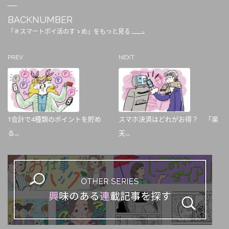
BACKNUMBER
「＃スマートポイ活のすゝめ」をもっと見る
PREV
NEXT
1会計で4種類のポイントを貯め
スマホ決済はどれがお得？ 「楽
る...
天...