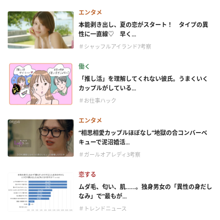
エンタメ
本能剥き出し、夏の恋がスタート！ タイプの異
性に一直線♡ 早く...
＃シャッフルアイランド7考察
働く
「推し活」を理解してくれない彼氏。うまくいく
カップルがしている...
＃お仕事ハック
エンタメ
“相思相愛カップルほぼなし”地獄の合コンバーベ
キューで泥沼婚活...
＃ガールオアレディ3考察
恋する
ムダ毛、匂い、肌……。独身男女の「異性の身だし
なみ」で“最もが...
＃トレンドニュース