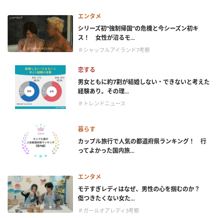
エンタメ
シリーズ初“強制帰国”の危機と今シーズン初キ
ス！ 女性が沼るモ...
＃シャッフルアイランド7考察
恋する
男女ともに約7割が結婚しない・できないと考えた
経験あり。その理...
＃トレンドニュース
暮らす
カップル旅行で人気の都道府県ランキング！ 行
ってよかった国内旅...
エンタメ
モテすぎレディはなぜ、男性の心を掴むのか？
傷つきたくない女た...
＃ガールオアレディ3考察