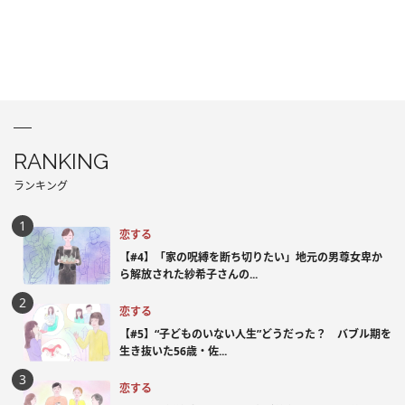
RANKING
ランキング
恋する
【#4】「家の呪縛を断ち切りたい」地元の男尊女卑か
ら解放された紗希子さんの...
恋する
【#5】“子どものいない人生”どうだった？ バブル期を
生き抜いた56歳・佐...
恋する