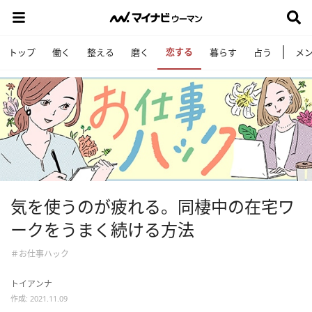
恋する
トップ
働く
整える
磨く
暮らす
占う
メ
気を使うのが疲れる。同棲中の在宅ワ
ークをうまく続ける方法
＃お仕事ハック
トイアンナ
作成: 2021.11.09