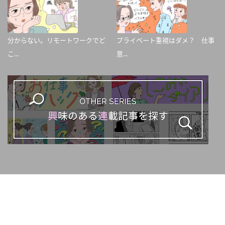
分からない。リモートワークでど
プライベート重視はダメ？ 仕事
こ...
意...