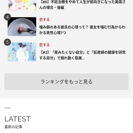
【#6】不妊治療をやめて人生が前向きになった美南さ
んの場合・後編
恋する
噛み癖のある彼氏の心理って？ 彼女を噛む行為からわ
かる男性心理7つ
恋する
【#2】「産みたくない自分」と「妊産婦の健康を研究
する自分」で揺れ動く聡美...
ランキングをもっと見る
LATEST
最新の記事