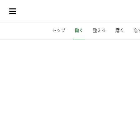
トップ
働く
整える
磨く
恋