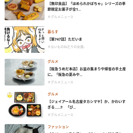
【無印良品】「ほめられかぼちゃ」シリーズの季
節限定お菓子が全1...
＃グルメニュース
暮らす
【第747話】ただいま
＃ないものねだりの女達。
グルメ
【阪急うめだ本店】お盆の集まりや帰省の手土産
に。「阪急の夏みや...
＃グルメニュース
グルメ
【ジェイアール名古屋タカシマヤ】か、かわいす
ぎる……!! 「ぴ...
＃グルメニュース
ファッション