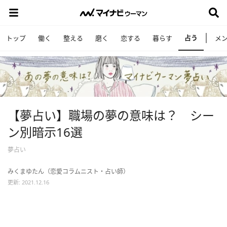
占う
トップ
働く
整える
磨く
恋する
暮らす
メ
【夢占い】職場の夢の意味は？ シー
ン別暗示16選
夢占い
みくまゆたん（恋愛コラムニスト・占い師）
更新: 2021.12.16