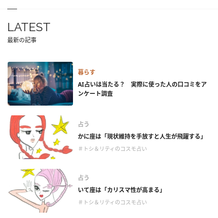
LATEST
最新の記事
暮らす
AI占いは当たる？ 実際に使った人の口コミをア
ンケート調査
占う
かに座は「現状維持を手放すと人生が飛躍する」
＃トシ＆リティのコスモ占い
占う
いて座は「カリスマ性が高まる」
＃トシ＆リティのコスモ占い