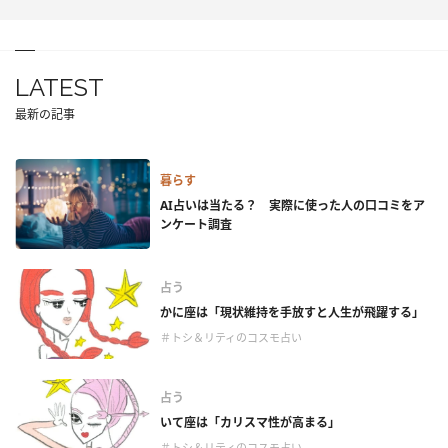
LATEST
最新の記事
暮らす
AI占いは当たる？ 実際に使った人の口コミをア
ンケート調査
占う
かに座は「現状維持を手放すと人生が飛躍する」
＃トシ＆リティのコスモ占い
占う
いて座は「カリスマ性が高まる」
＃トシ＆リティのコスモ占い