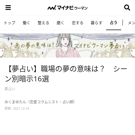
占う
トップ
働く
整える
磨く
恋する
暮らす
メ
【夢占い】職場の夢の意味は？ シー
ン別暗示16選
夢占い
みくまゆたん（恋愛コラムニスト・占い師）
更新: 2021.12.16