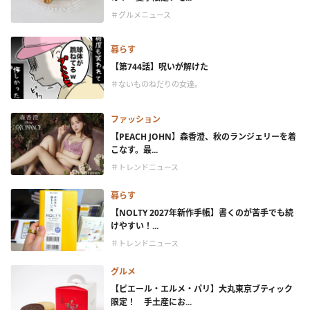
＃グルメニュース
暮らす
【第744話】呪いが解けた
＃ないものねだりの女達。
ファッション
【PEACH JOHN】森香澄、秋のランジェリーを着
こなす。最...
＃トレンドニュース
暮らす
【NOLTY 2027年新作手帳】書くのが苦手でも続
けやすい！...
＃トレンドニュース
グルメ
【ピエール・エルメ・パリ】大丸東京ブティック
限定！ 手土産にお...