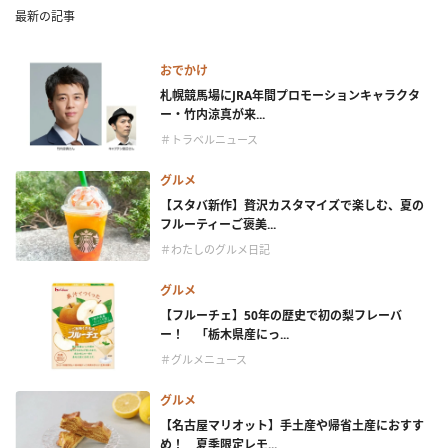
最新の記事
おでかけ
札幌競馬場にJRA年間プロモーションキャラクタ
ー・竹内涼真が来...
＃トラベルニュース
グルメ
【スタバ新作】贅沢カスタマイズで楽しむ、夏の
フルーティーご褒美...
＃わたしのグルメ日記
グルメ
【フルーチェ】50年の歴史で初の梨フレーバ
ー！ 「栃木県産にっ...
＃グルメニュース
グルメ
【名古屋マリオット】手土産や帰省土産におすす
め！ 夏季限定レモ...