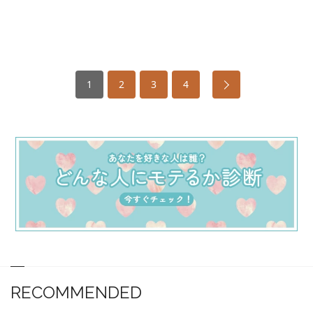
1
2
3
4
RECOMMENDED