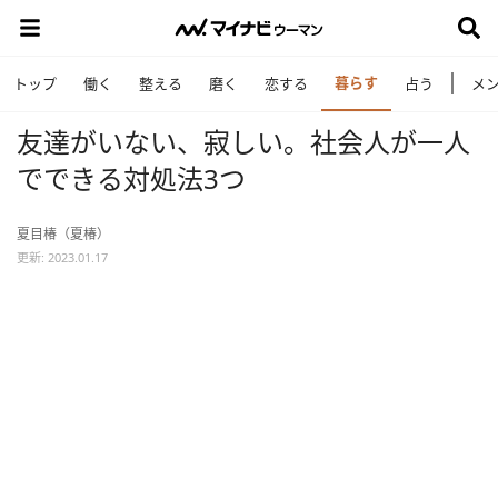
暮らす
トップ
働く
整える
磨く
恋する
占う
メ
友達がいない、寂しい。社会人が一人
でできる対処法3つ
夏目椿（夏椿）
更新: 2023.01.17