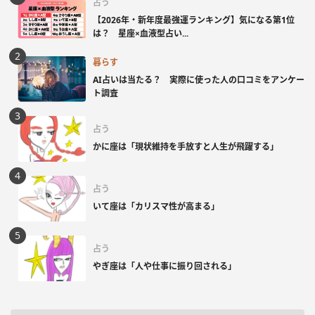
占う
【2026年・新年度最強運ランキング】気になる第1位
は？ 星座×血液型占い...
暮らす
AI占いは当たる？ 実際に使った人の口コミをアンケー
ト調査
占う
かに座は「現状維持を手放すと人生が飛躍する」
占う
いて座は「カリスマ性が高まる」
占う
やぎ座は「人や仕事に振り回される」