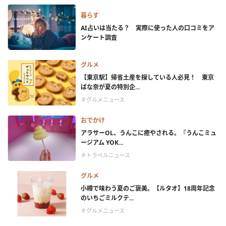
暮らす
AI占いは当たる？ 実際に使った人の口コミをア
ンケート調査
グルメ
【東京駅】帰省土産を探している人必見！ 東京
ばな奈が夏の特別企...
＃グルメニュース
おでかけ
アラサーOL、うんこに癒やされる。『うんこミュ
ージアム YOK...
＃トラベルニュース
グルメ
小樽で味わう夏のご褒美。【ルタオ】18周年記念
のいちごミルクテ...
＃グルメニュース