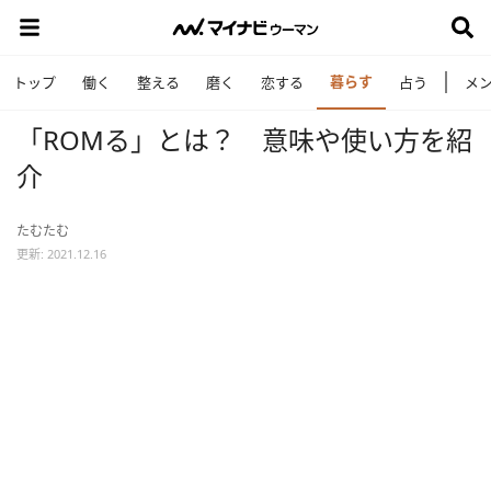
暮らす
トップ
働く
整える
磨く
恋する
占う
メ
「ROMる」とは？ 意味や使い方を紹
介
たむたむ
更新: 2021.12.16