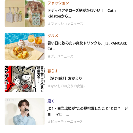
ファッション
テディベアやローズ柄がかわいい！ Cath
Kidstonから...
＃ファッションニュース
グルメ
暑い日に飲みたい爽快ドリンクも。J.S. PANCAKE
CA...
＃グルメニュース
暮らす
【第746話】おかえり
＃ないものねだりの女達。
磨く
JO1・白岩瑠姫が“この夏挑戦したこと”とは？ ジ
ョー マロー...
＃ビューティーニュース