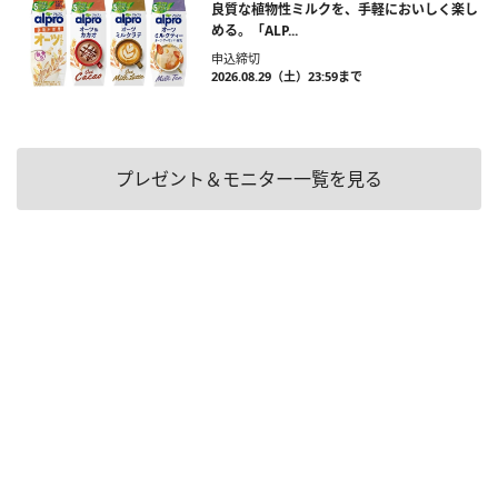
良質な植物性ミルクを、手軽においしく楽し
める。「ALP...
申込締切
2026.08.29（土）23:59まで
プレゼント＆モニター一覧を見る