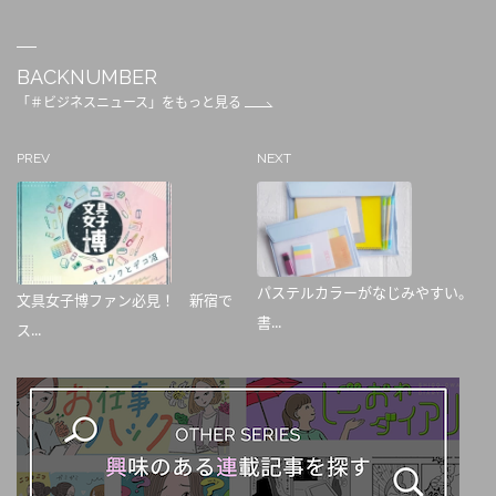
BACKNUMBER
「＃ビジネスニュース」をもっと見る
PREV
NEXT
パステルカラーがなじみやすい。
文具女子博ファン必見！ 新宿で
書...
ス...