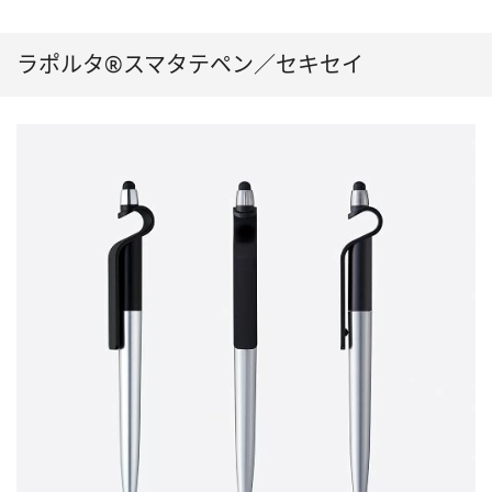
ラポルタ®スマタテペン／セキセイ