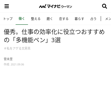
働く
トップ
整える
磨く
恋する
暮らす
占う
メ
優秀。仕事の効率化に役立つおすすめ
の「多機能ペン」3選
＃私をアゲる文房具
菅未里
作成: 2021.09.06