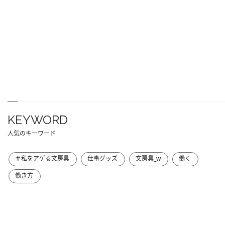
KEYWORD
人気のキーワード
＃私をアゲる文房具
仕事グッズ
文房具_w
働く
働き方