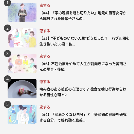
恋する
【#4】「家の呪縛を断ち切りたい」地元の男尊女卑か
ら解放された紗希子さんの...
恋する
【#5】“子どものいない人生”どうだった？ バブル期を
生き抜いた56歳・佐...
恋する
【#6】不妊治療をやめて人生が前向きになった美南さ
んの場合・後編
恋する
噛み癖のある彼氏の心理って？ 彼女を噛む行為からわ
かる男性心理7つ
恋する
【#2】「産みたくない自分」と「妊産婦の健康を研究
する自分」で揺れ動く聡美...