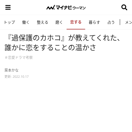
恋する
トップ
働く
整える
磨く
暮らす
占う
メ
『過保護のカホコ』が教えてくれた、
誰かに恋をすることの温かさ
＃恋愛ドラマ考察
菜本かな
更新: 2022.10.17