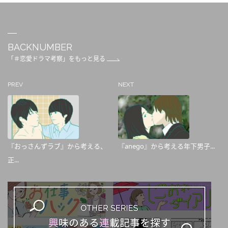
BACKNUMBER
「＃恋愛ドラマ考察」をもっと見る
PREV
NEXT
『おっさんずラブ』から考える、
『anego』から考える年下男子...
正...