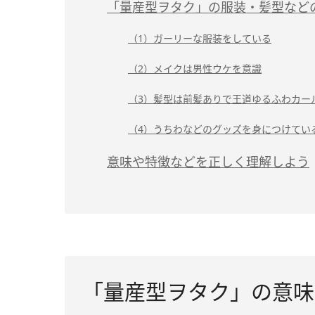
「量産型ヲタク」の服装・髪型など
（1）ガーリーな服装をしている
（2）メイクは男性ウケを意識
（3）髪型は前髪ありで王道ゆるふわカー
（4）うちわなどのグッズを身につけてい
意味や特徴などを正しく理解しよう
「量産型ヲタク」の意味