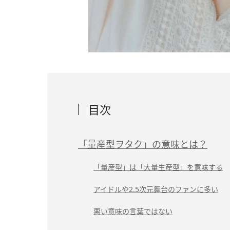
目次
「量産型ヲタク」の意味とは？
「量産型」は「大量生産型」を意味する
アイドルや2.5次元舞台のファンに多い
悪い意味の言葉ではない