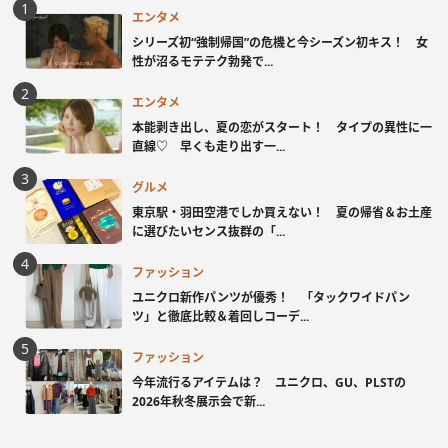
エンタメ
シリーズ初“強制帰国”の危機と今シーズン初キス！ 女
性が沼るモテテク勃発で...
エンタメ
本能剥き出し、夏の恋がスタート！ タイプの異性に一
直線♡ 早くも走り出す一...
グルメ
東京駅・羽田空港でしか買えない！ 夏の帰省＆お土産
に選びたいセンス抜群の「...
ファッション
ユニクロ新作パンツが優秀！ 「タックワイドパン
ツ」と徹底比較＆着回しコーデ...
ファッション
今年流行るアイテムは？ ユニクロ、GU、PLSTの
2026年秋冬展示会で新...