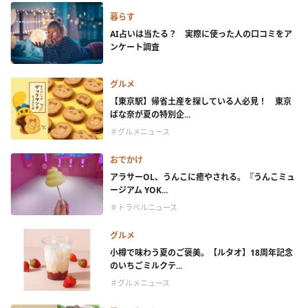
暮らす
AI占いは当たる？ 実際に使った人の口コミをア
ンケート調査
グルメ
【東京駅】帰省土産を探している人必見！ 東京
ばな奈が夏の特別企...
＃グルメニュース
おでかけ
アラサーOL、うんこに癒やされる。『うんこミュ
ージアム YOK...
＃トラベルニュース
グルメ
小樽で味わう夏のご褒美。【ルタオ】18周年記念
のいちごミルクテ...
＃グルメニュース