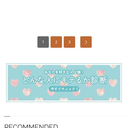
1
2
3
RECOMMENDED