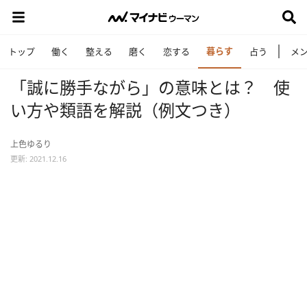
暮らす
トップ
働く
整える
磨く
恋する
占う
メ
「誠に勝手ながら」の意味とは？ 使
い方や類語を解説（例文つき）
上色ゆるり
更新: 2021.12.16