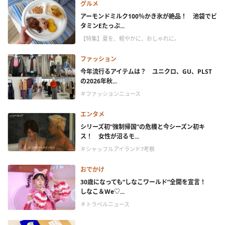
グルメ
アーモンドミルク100％かき氷が絶品！ 池袋でビ
タミンEたっぷ...
【特集】夏を、軽やかに、おしゃれに。
ファッション
今年流行るアイテムは？ ユニクロ、GU、PLST
の2026年秋...
＃ファッションニュース
エンタメ
シリーズ初“強制帰国”の危機と今シーズン初キ
ス！ 女性が沼るモ...
＃シャッフルアイランド7考察
おでかけ
30歳になっても“しなこワールド”全開を宣言！
しなこ＆We♡...
＃トラベルニュース