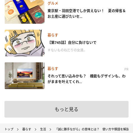
グルメ
東京駅・羽田空港でしか買えない！ 夏の帰省＆
お土産に選びたいセ...
暮らす
【第745話】自分に負けないで
＃ないものねだりの女達。
暮らす
PR
それって思い込みかも？ 機能もデザインも、わ
がままを叶えてくれ...
もっと見る
トップ
暮らす
生活
「誠に勝手ながら」の意味とは？ 使い方や類語を解説（