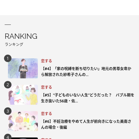
RANKING
ランキング
恋する
【#4】「家の呪縛を断ち切りたい」地元の男尊女卑か
ら解放された紗希子さんの...
恋する
【#5】“子どものいない人生”どうだった？ バブル期を
生き抜いた56歳・佐...
恋する
【#6】不妊治療をやめて人生が前向きになった美南さ
んの場合・後編