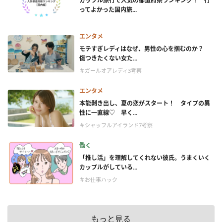
カップル旅行で人気の都道府県ランキング！ 行
ってよかった国内旅...
エンタメ
モテすぎレディはなぜ、男性の心を掴むのか？
傷つきたくない女た...
＃ガールオアレディ3考察
エンタメ
本能剥き出し、夏の恋がスタート！ タイプの異
性に一直線♡ 早く...
＃シャッフルアイランド7考察
働く
「推し活」を理解してくれない彼氏。うまくいく
カップルがしている...
＃お仕事ハック
もっと見る