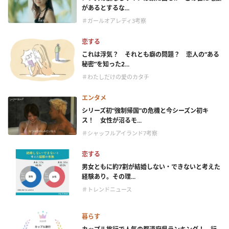
があるとするな...
＃ガールオアレディ3考察
恋する
これは浮気？ それとも癖の問題？ 恋人の“ある
秘密”を知った2...
＃わたしだけの愛のカタチ
エンタメ
シリーズ初“強制帰国”の危機と今シーズン初キ
ス！ 女性が沼るモ...
＃シャッフルアイランド7考察
恋する
男女ともに約7割が結婚しない・できないと考えた
経験あり。その理...
＃トレンドニュース
暮らす