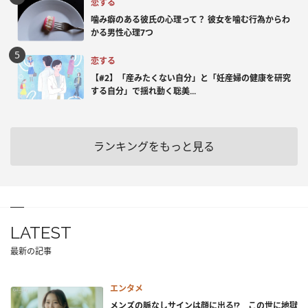
恋する
噛み癖のある彼氏の心理って？ 彼女を噛む行為からわ
かる男性心理7つ
恋する
【#2】「産みたくない自分」と「妊産婦の健康を研究
する自分」で揺れ動く聡美...
ランキングをもっと見る
LATEST
最新の記事
エンタメ
メンズの脈なしサインは顔に出る!? この世に地獄