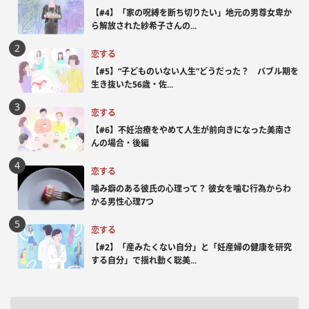
【#4】「家の呪縛を断ち切りたい」地元の男尊女卑か
ら解放された紗希子さんの...
恋する
【#5】“子どものいない人生”どうだった？ バブル期を
生き抜いた56歳・佐...
恋する
【#6】不妊治療をやめて人生が前向きになった美南さ
んの場合・後編
恋する
噛み癖のある彼氏の心理って？ 彼女を噛む行為からわ
かる男性心理7つ
恋する
【#2】「産みたくない自分」と「妊産婦の健康を研究
する自分」で揺れ動く聡美...