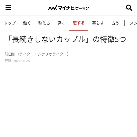
恋する
トップ
働く
整える
磨く
暮らす
占う
メ
「長続きしないカップル」の特徴5つ
前田郁（ライター・シナリオライター）
更新: 2021.06.28