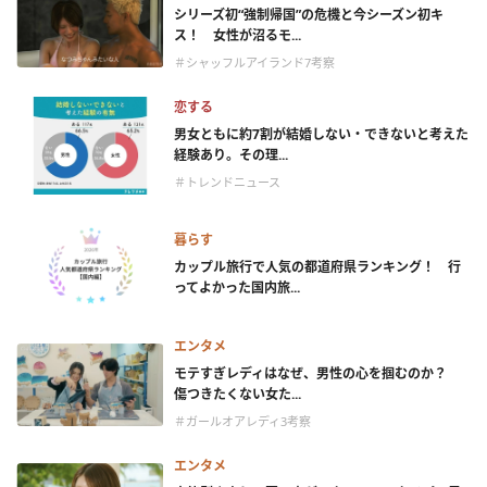
シリーズ初“強制帰国”の危機と今シーズン初キ
ス！ 女性が沼るモ...
＃シャッフルアイランド7考察
恋する
男女ともに約7割が結婚しない・できないと考えた
経験あり。その理...
＃トレンドニュース
暮らす
カップル旅行で人気の都道府県ランキング！ 行
ってよかった国内旅...
エンタメ
モテすぎレディはなぜ、男性の心を掴むのか？
傷つきたくない女た...
＃ガールオアレディ3考察
エンタメ