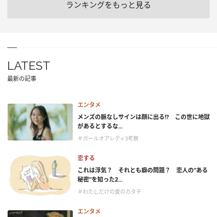
ランキングをもっと見る
LATEST
最新の記事
エンタメ
メンズの脈なしサインは顔に出る!? この世に地獄
があるとするな...
＃ガールオアレディ3考察
恋する
これは浮気？ それとも癖の問題？ 恋人の“ある
秘密”を知った2...
＃わたしだけの愛のカタチ
エンタメ