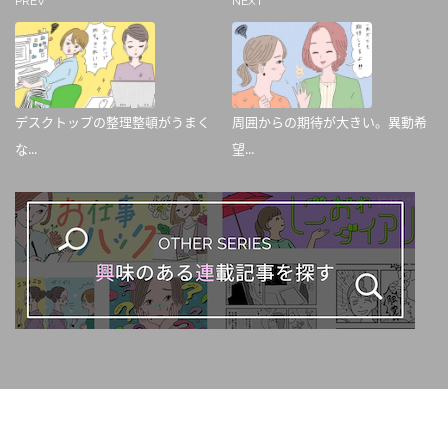
PREV
NEXT
デスクトップの整理整頓がうまく
周囲からの期待が大きい。異動希
な...
望...