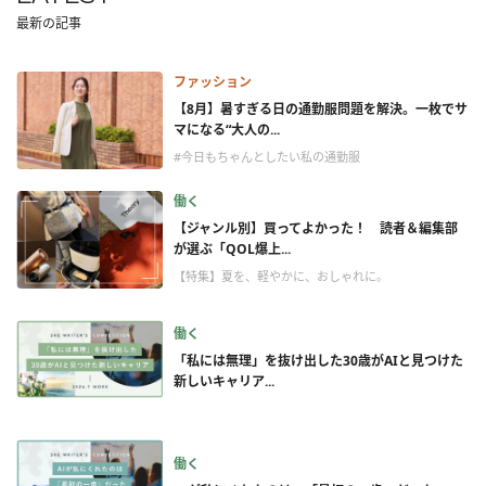
最新の記事
ファッション
【8月】暑すぎる日の通勤服問題を解決。一枚でサ
マになる“大人の...
#今日もちゃんとしたい私の通勤服
働く
【ジャンル別】買ってよかった！ 読者＆編集部
が選ぶ「QOL爆上...
【特集】夏を、軽やかに、おしゃれに。
働く
「私には無理」を抜け出した30歳がAIと見つけた
新しいキャリア...
働く