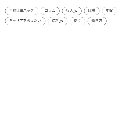
＃お仕事ハック
コラム
収入_w
目標
年収
キャリアを考えたい
給料_w
働く
働き方