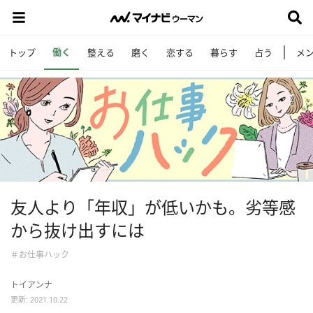
働く
トップ
整える
磨く
恋する
暮らす
占う
メ
友人より「年収」が低いかも。劣等感
から抜け出すには
＃お仕事ハック
トイアンナ
更新: 2021.10.22