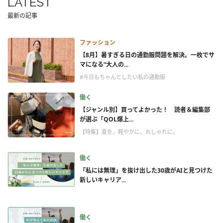
LATEST
最新の記事
ファッション
【8月】暑すぎる日の通勤服問題を解決。一枚でサ
マになる“大人の...
#今日もちゃんとしたい私の通勤服
働く
【ジャンル別】買ってよかった！ 読者＆編集部
が選ぶ「QOL爆上...
【特集】夏を、軽やかに、おしゃれに。
働く
「私には無理」を抜け出した30歳がAIと見つけた
新しいキャリア...
働く