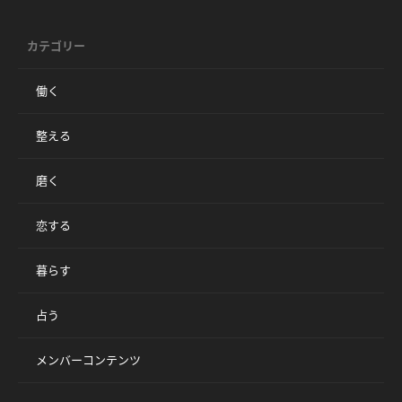
カテゴリー
働く
整える
磨く
恋する
暮らす
占う
メンバーコンテンツ