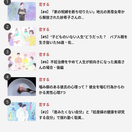
恋する
【#4】「家の呪縛を断ち切りたい」地元の男尊女卑か
ら解放された紗希子さんの...
恋する
【#5】“子どものいない人生”どうだった？ バブル期を
生き抜いた56歳・佐...
恋する
【#6】不妊治療をやめて人生が前向きになった美南さ
んの場合・後編
恋する
噛み癖のある彼氏の心理って？ 彼女を噛む行為からわ
かる男性心理7つ
恋する
【#2】「産みたくない自分」と「妊産婦の健康を研究
する自分」で揺れ動く聡美...