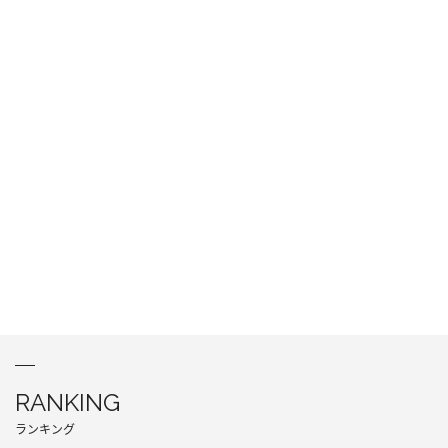
RANKING
ランキング