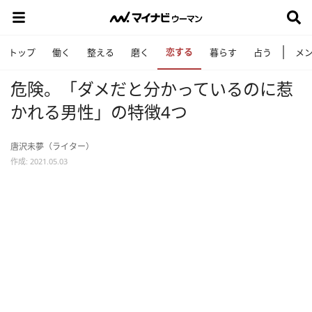
恋する
トップ
働く
整える
磨く
暮らす
占う
メ
危険。「ダメだと分かっているのに惹
かれる男性」の特徴4つ
唐沢未夢（ライター）
作成: 2021.05.03