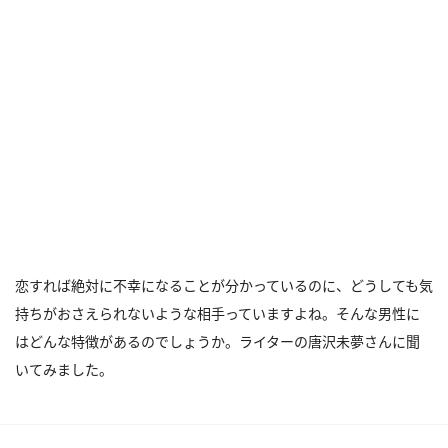
恋すれば絶対に不幸になることが分かっているのに、どうしても気
持ちがおさえられないような相手っていますよね。そんな男性に
はどんな特徴があるのでしょうか。ライターの唐沢未夢さんに聞
いてみました。