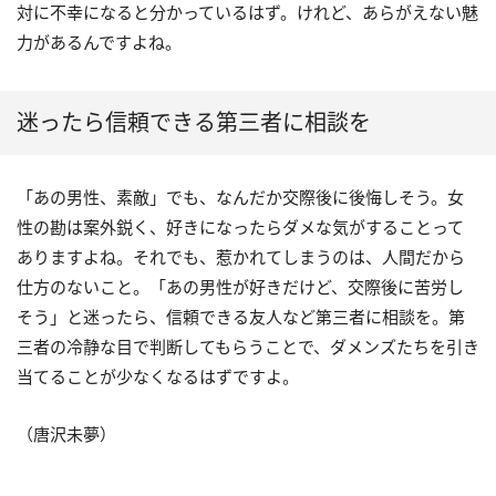
対に不幸になると分かっているはず。けれど、あらがえない魅
力があるんですよね。
迷ったら信頼できる第三者に相談を
「あの男性、素敵」でも、なんだか交際後に後悔しそう。女
性の勘は案外鋭く、好きになったらダメな気がすることって
ありますよね。それでも、惹かれてしまうのは、人間だから
仕方のないこと。「あの男性が好きだけど、交際後に苦労し
そう」と迷ったら、信頼できる友人など第三者に相談を。第
三者の冷静な目で判断してもらうことで、ダメンズたちを引き
当てることが少なくなるはずですよ。
（唐沢未夢）