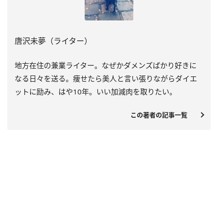
唐沢未夢（ライター）
地方在住の兼業ライター。なぜかダメンズばかり好きに
なる日々を送る。痩せたら美人と言い張りながらダイエ
ットに励み、はや
10
年。いい加減肉を取りたい。
この著者の記事一覧