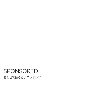
SPONSORED
あわせて読みたいコンテンツ