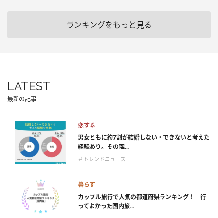
ランキングをもっと見る
LATEST
最新の記事
恋する
男女ともに約7割が結婚しない・できないと考えた
経験あり。その理...
＃トレンドニュース
暮らす
カップル旅行で人気の都道府県ランキング！ 行
ってよかった国内旅...