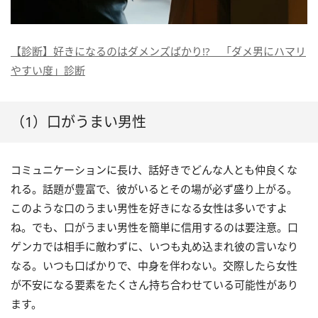
【診断】好きになるのはダメンズばかり!? 「ダメ男にハマリ
やすい度」診断
（1）口がうまい男性
コミュニケーションに長け、話好きでどんな人とも仲良くな
れる。話題が豊富で、彼がいるとその場が必ず盛り上がる。
このような口のうまい男性を好きになる女性は多いですよ
ね。でも、口がうまい男性を簡単に信用するのは要注意。口
ゲンカでは相手に敵わずに、いつも丸め込まれ彼の言いなり
なる。いつも口ばかりで、中身を伴わない。交際したら女性
が不安になる要素をたくさん持ち合わせている可能性があり
ます。