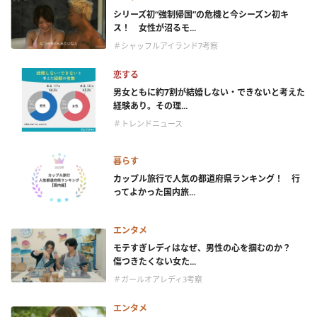
シリーズ初“強制帰国”の危機と今シーズン初キ
ス！ 女性が沼るモ...
＃シャッフルアイランド7考察
恋する
男女ともに約7割が結婚しない・できないと考えた
経験あり。その理...
＃トレンドニュース
暮らす
カップル旅行で人気の都道府県ランキング！ 行
ってよかった国内旅...
エンタメ
モテすぎレディはなぜ、男性の心を掴むのか？
傷つきたくない女た...
＃ガールオアレディ3考察
エンタメ