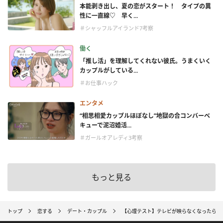
本能剥き出し、夏の恋がスタート！ タイプの異
性に一直線♡ 早く...
＃シャッフルアイランド7考察
働く
「推し活」を理解してくれない彼氏。うまくいく
カップルがしている...
＃お仕事ハック
エンタメ
“相思相愛カップルほぼなし”地獄の合コンバーベ
キューで泥沼婚活...
＃ガールオアレディ3考察
もっと見る
トップ
恋する
デート・カップル
【心理テスト】テレビが映らなくなったらど