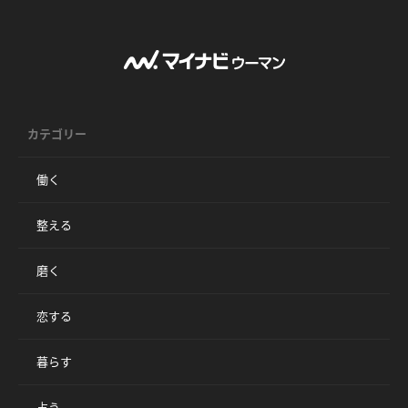
カテゴリー
働く
整える
磨く
恋する
暮らす
占う