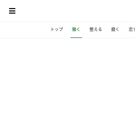
トップ
働く
整える
磨く
恋