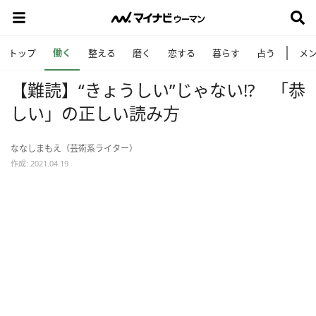
働く
トップ
整える
磨く
恋する
暮らす
占う
メ
【難読】“きょうしい”じゃない!? 「恭
しい」の正しい読み方
ななしまもえ（芸術系ライター）
作成: 2021.04.19