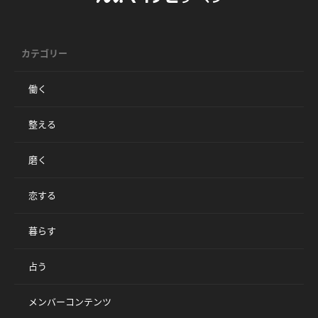
カテゴリー
働く
整える
磨く
恋する
暮らす
占う
メンバーコンテンツ