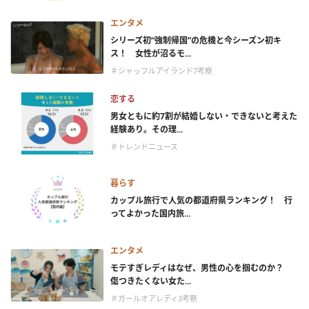
エンタメ
シリーズ初“強制帰国”の危機と今シーズン初キ
ス！ 女性が沼るモ...
＃シャッフルアイランド7考察
恋する
男女ともに約7割が結婚しない・できないと考えた
経験あり。その理...
＃トレンドニュース
暮らす
カップル旅行で人気の都道府県ランキング！ 行
ってよかった国内旅...
エンタメ
モテすぎレディはなぜ、男性の心を掴むのか？
傷つきたくない女た...
＃ガールオアレディ3考察