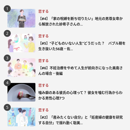
恋する
【#4】「家の呪縛を断ち切りたい」地元の男尊女卑か
ら解放された紗希子さんの...
恋する
【#5】“子どものいない人生”どうだった？ バブル期を
生き抜いた56歳・佐...
恋する
【#6】不妊治療をやめて人生が前向きになった美南さ
んの場合・後編
恋する
噛み癖のある彼氏の心理って？ 彼女を噛む行為からわ
かる男性心理7つ
恋する
【#2】「産みたくない自分」と「妊産婦の健康を研究
する自分」で揺れ動く聡美...