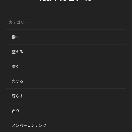
カテゴリー
働く
整える
磨く
恋する
暮らす
占う
メンバーコンテンツ