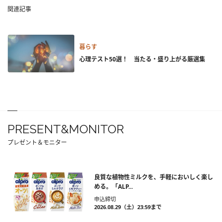
関連記事
暮らす
心理テスト50選！ 当たる・盛り上がる厳選集
PRESENT&MONITOR
プレゼント＆モニター
良質な植物性ミルクを、手軽においしく楽し
める。「ALP...
申込締切
2026.08.29（土）23:59まで