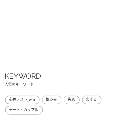
KEYWORD
人気のキーワード
心理テスト_wm
悩み事
失恋
恋する
デート・カップル