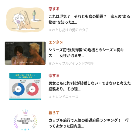
恋する
これは浮気？ それとも癖の問題？ 恋人の“ある
秘密”を知った2...
＃わたしだけの愛のカタチ
エンタメ
シリーズ初“強制帰国”の危機と今シーズン初キ
ス！ 女性が沼るモ...
＃シャッフルアイランド7考察
恋する
男女ともに約7割が結婚しない・できないと考えた
経験あり。その理...
＃トレンドニュース
暮らす
カップル旅行で人気の都道府県ランキング！ 行
ってよかった国内旅...