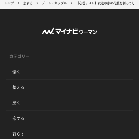
トップ
恋する
デート・カップル
【心理テスト】友達の家の花瓶を割ってしま
カテゴリー
働く
整える
磨く
恋する
暮らす