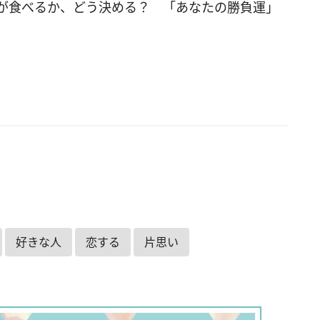
、何よりも自分の気持ちが大切な人。自分自身と
が食べるか、どう決める？ 「あなたの勝負運」
うことができる一方、周りを蔑ろにしてしまうこ
るでしょう。哲学的な思考に陥りやすく、孤独を
すいのもこのタイプの傾向です。 Dの「陶芸」を
あなたは、相手の良いところを見つけるのが得意
者を尊重できる人です。それによって自分自身も
続けられる長所があります。ただ、良い人すぎ
りに利用されないように注意してくださいね。 ■
ない心理テスト2：あなたは腹黒？ 友人がロング
ら突然ショートヘアに。その姿を見たあなたの行
 A. 友人に髪を切った理由を聞く B. 髪形を褒める
他の友人に聞く D. 特に何も言わない ▼答えをチェッ
好きな人
恋する
片思い
を選んだあなたの腹黒度は「5％」。裏表がなく、正
そをつけない性格の持ち主です。素直なのは良い
すが、時に思っていることが隠せず、相手に不快
をさせてしまうこともあるかもしれません。 Bを