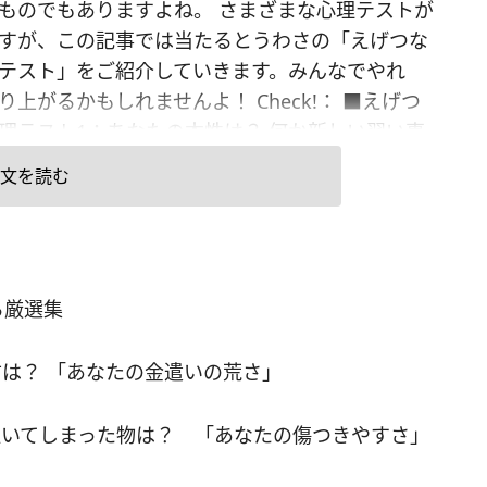
ものでもありますよね。 さまざまな心理テストが
すが、この記事では当たるとうわさの「えげつな
テスト」をご紹介していきます。みんなでやれ
り上がるかもしれませんよ！ Check!： ■えげつ
理テスト1：あなたの本性は？ 何か新しい習い事
ら、次のうちどれ？ A. ダンス B. 料理 C. ヨガ
文を読む
陶芸 ▼答えをチェック Aの「ダンス」を選んだ人は、
すぎるところがあるようです。周りから良く思わ
と思うあまり、ついつい周囲に合わせてしまいが
しい人だと思われることも多いですが、それは自
る厳選集
音を隠しているからかもしれません。 Bの「料
選んだあなたは尽くすタイプ。相手のために何で
は？ 「あなたの金遣いの荒さ」
あげたいという思いが働き、自分よりも恋人や友
先してしまうところがあるようです。ただ度がす
いてしまった物は？ 「あなたの傷つきやすさ」
過保護」「干渉しすぎ」と言われてしまうことも
め、ほどほどにしましょう。 Cの「ヨガ」を選ん