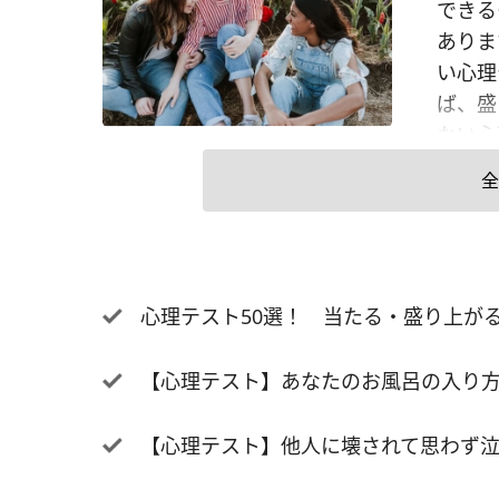
できる
ありま
い心理
ば、盛
ない心
をするな
全
D. 
我慢し
れたい
ち。優
心理テスト50選！ 当たる・盛り上が
分の本
理」を
【心理テスト】あなたのお風呂の入り方
もして
達を優
【心理テスト】他人に壊されて思わず泣
ぎて「
あるた