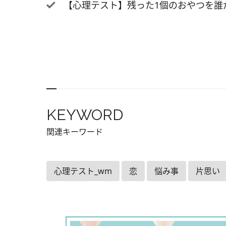
だ人は
【心理テスト】残った1個のおやつを誰
向き合
ともあ
感じや
選んだ
で、他
成長し
て、周
KEYWORD
えげつ
ヘアか
関連キーワード
動は？
C. 
心理テスト_wm
恋
悩み事
片思い
ク A
直でう
ことで
な思い