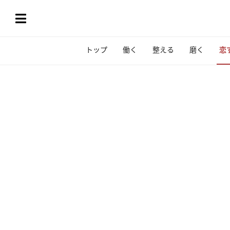
トップ
働く
整える
磨く
恋