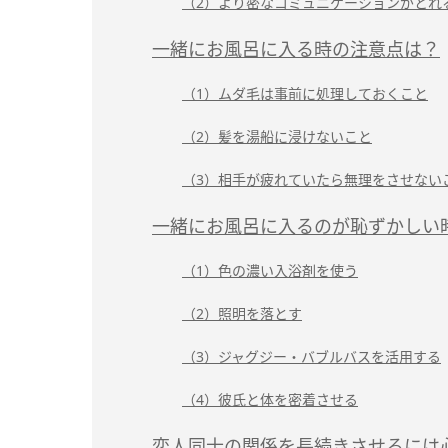
（2）より密なコミュニケーションがとれ
一緒にお風呂に入る時の注意点は？
（1）ムダ毛は事前に処理しておくこと
（2）髪を湯船に浸けないこと
（3）相手が疲れていたら無理をさせない
一緒にお風呂に入るのが恥ずかしい
（1）色の濃い入浴剤を使う
（2）照明を落とす
（3）ジャグジー・バブルバスを活用する
（4）彼氏と体を密着させる
恋人同士の関係を長続きさせるには