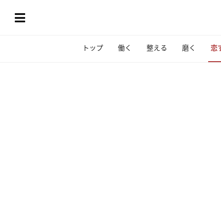
トップ
働く
整える
磨く
恋