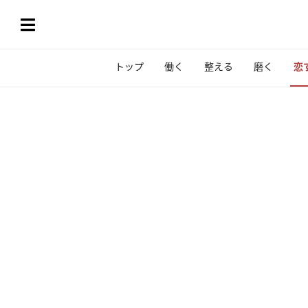
トップ
働く
整える
磨く
恋