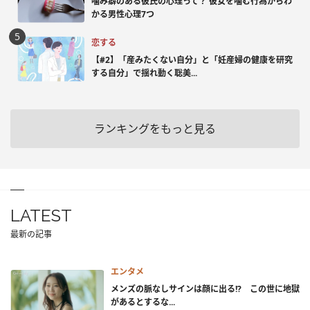
噛み癖のある彼氏の心理って？ 彼女を噛む行為からわ
かる男性心理7つ
恋する
【#2】「産みたくない自分」と「妊産婦の健康を研究
する自分」で揺れ動く聡美...
ランキングをもっと見る
LATEST
最新の記事
エンタメ
メンズの脈なしサインは顔に出る!? この世に地獄
があるとするな...