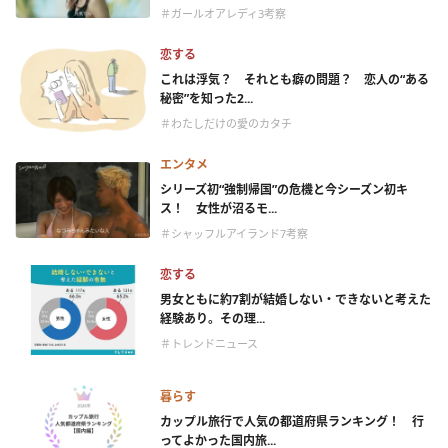
＃ガールオアレディ3考察
恋する
これは浮気？ それとも癖の問題？ 恋人の“ある
秘密”を知った2...
＃わたしだけの愛のカタチ
エンタメ
シリーズ初“強制帰国”の危機と今シーズン初キ
ス！ 女性が沼るモ...
＃シャッフルアイランド7考察
恋する
男女ともに約7割が結婚しない・できないと考えた
経験あり。その理...
＃トレンドニュース
暮らす
カップル旅行で人気の都道府県ランキング！ 行
ってよかった国内旅...