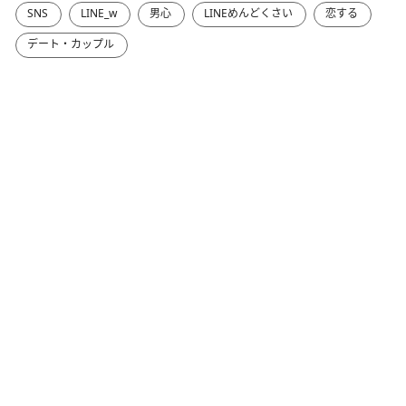
SNS
LINE_w
男心
LINEめんどくさい
恋する
デート・カップル