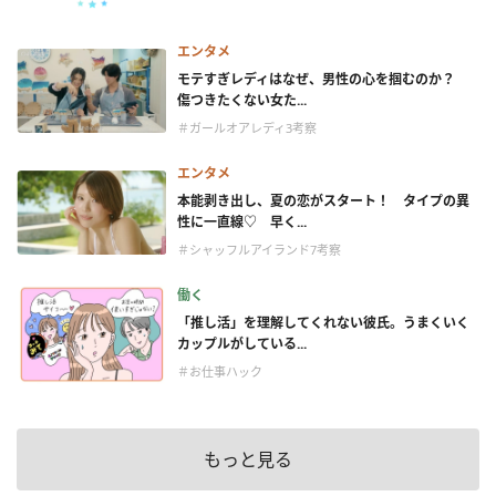
エンタメ
モテすぎレディはなぜ、男性の心を掴むのか？
傷つきたくない女た...
＃ガールオアレディ3考察
エンタメ
本能剥き出し、夏の恋がスタート！ タイプの異
性に一直線♡ 早く...
＃シャッフルアイランド7考察
働く
「推し活」を理解してくれない彼氏。うまくいく
カップルがしている...
＃お仕事ハック
もっと見る