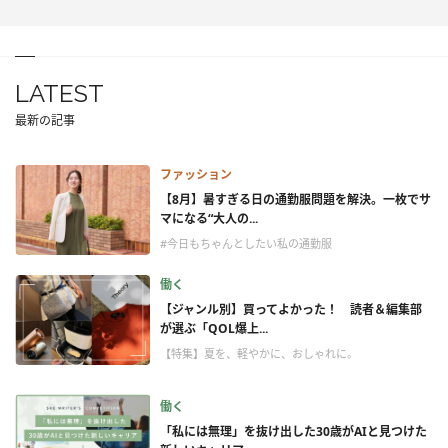
LATEST
最新の記事
ファッション
【8月】暑すぎる日の通勤服問題を解決。一枚でサ
マになる“大人の...
#今日もちゃんとしたい私の通勤服
働く
【ジャンル別】買ってよかった！ 読者＆編集部
が選ぶ「QOL爆上...
【特集】夏を、軽やかに、おしゃれに。
働く
「私には無理」を抜け出した30歳がAIと見つけた