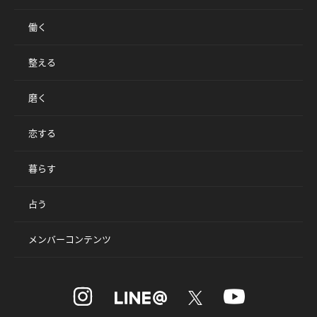
働く
整える
磨く
恋する
暮らす
占う
メンバーコンテンツ