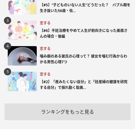
【#5】“子どものいない人生”どうだった？ バブル期を
生き抜いた56歳・佐...
恋する
【#6】不妊治療をやめて人生が前向きになった美南さ
んの場合・後編
恋する
噛み癖のある彼氏の心理って？ 彼女を噛む行為からわ
かる男性心理7つ
恋する
【#2】「産みたくない自分」と「妊産婦の健康を研究
する自分」で揺れ動く聡美...
ランキングをもっと見る