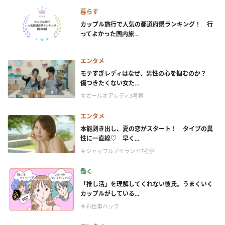
暮らす
カップル旅行で人気の都道府県ランキング！ 行
ってよかった国内旅...
エンタメ
モテすぎレディはなぜ、男性の心を掴むのか？
傷つきたくない女た...
＃ガールオアレディ3考察
エンタメ
本能剥き出し、夏の恋がスタート！ タイプの異
性に一直線♡ 早く...
＃シャッフルアイランド7考察
働く
「推し活」を理解してくれない彼氏。うまくいく
カップルがしている...
＃お仕事ハック