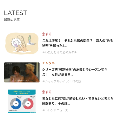
LATEST
最新の記事
恋する
これは浮気？ それとも癖の問題？ 恋人の“ある
秘密”を知った2...
＃わたしだけの愛のカタチ
エンタメ
シリーズ初“強制帰国”の危機と今シーズン初キ
ス！ 女性が沼るモ...
＃シャッフルアイランド7考察
恋する
男女ともに約7割が結婚しない・できないと考えた
経験あり。その理...
＃トレンドニュース