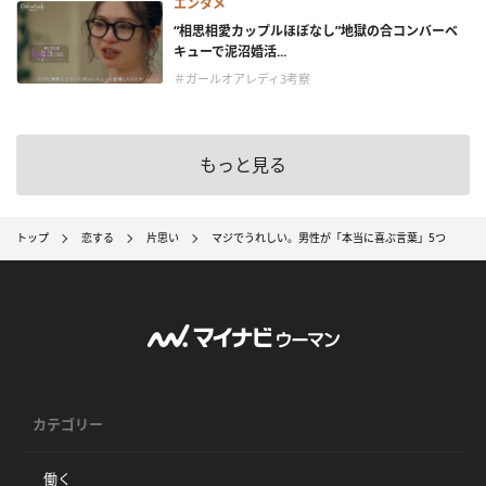
エンタメ
“相思相愛カップルほぼなし”地獄の合コンバーベ
キューで泥沼婚活...
＃ガールオアレディ3考察
もっと見る
トップ
恋する
片思い
マジでうれしい。男性が「本当に喜ぶ言葉」5つ
カテゴリー
働く