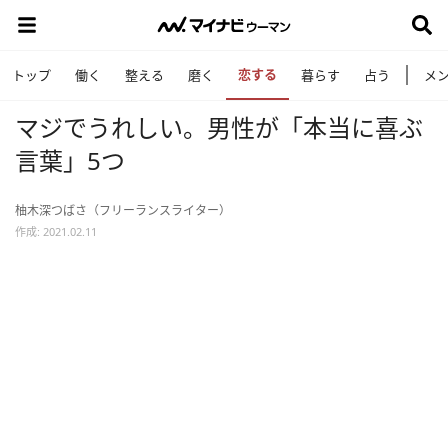
恋する
トップ
働く
整える
磨く
暮らす
占う
メ
マジでうれしい。男性が「本当に喜ぶ
言葉」5つ
柚木深つばさ（フリーランスライター）
作成: 2021.02.11