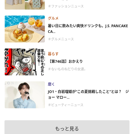
＃ファッションニュース
グルメ
暑い日に飲みたい爽快ドリンクも。J.S. PANCAKE
CA...
＃グルメニュース
暮らす
【第746話】おかえり
＃ないものねだりの女達。
磨く
JO1・白岩瑠姫が“この夏挑戦したこと”とは？ ジ
ョー マロー...
＃ビューティーニュース
もっと見る