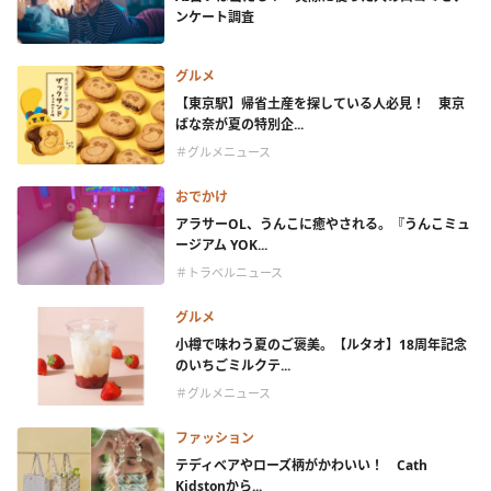
ンケート調査
グルメ
【東京駅】帰省土産を探している人必見！ 東京
ばな奈が夏の特別企...
＃グルメニュース
おでかけ
アラサーOL、うんこに癒やされる。『うんこミュ
ージアム YOK...
＃トラベルニュース
グルメ
小樽で味わう夏のご褒美。【ルタオ】18周年記念
のいちごミルクテ...
＃グルメニュース
ファッション
テディベアやローズ柄がかわいい！ Cath
Kidstonから...