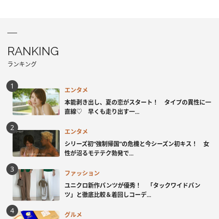
RANKING
ランキング
エンタメ
本能剥き出し、夏の恋がスタート！ タイプの異性に一
直線♡ 早くも走り出す一...
エンタメ
シリーズ初“強制帰国”の危機と今シーズン初キス！ 女
性が沼るモテテク勃発で...
ファッション
ユニクロ新作パンツが優秀！ 「タックワイドパン
ツ」と徹底比較＆着回しコーデ...
グルメ