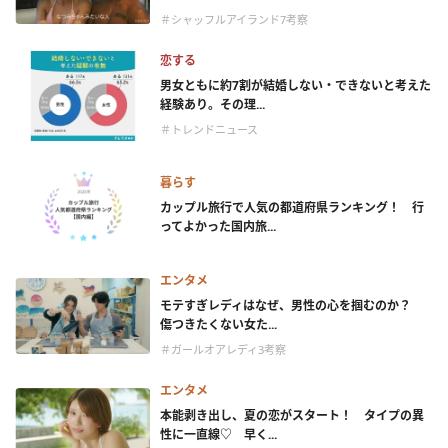
＃シャッフルアイランド7考察
恋する
男女ともに約7割が結婚しない・できないと考えた
経験あり。その理...
＃トレンドニュース
暮らす
カップル旅行で人気の都道府県ランキング！ 行
ってよかった国内旅...
エンタメ
モテすぎレディはなぜ、男性の心を掴むのか？
傷つきたくない女た...
＃ガールオアレディ3考察
エンタメ
本能剥き出し、夏の恋がスタート！ タイプの異
性に一直線♡ 早く...