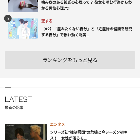
噛み癖のある彼氏の心理って？ 彼女を噛む行為からわ
かる男性心理7つ
恋する
【#2】「産みたくない自分」と「妊産婦の健康を研究
する自分」で揺れ動く聡美...
ランキングをもっと見る
LATEST
最新の記事
エンタメ
シリーズ初“強制帰国”の危機と今シーズン初キ
ス！ 女性が沼るモ...