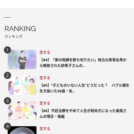
RANKING
ランキング
恋する
【#4】「家の呪縛を断ち切りたい」地元の男尊女卑か
ら解放された紗希子さんの...
恋する
【#5】“子どものいない人生”どうだった？ バブル期を
生き抜いた56歳・佐...
恋する
【#6】不妊治療をやめて人生が前向きになった美南さ
んの場合・後編
恋する