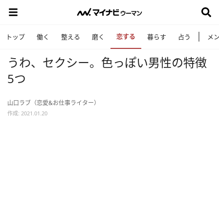
恋する
トップ
働く
整える
磨く
暮らす
占う
メ
うわ、セクシー。色っぽい男性の特徴
5つ
山口ラブ（恋愛&お仕事ライター）
作成: 2021.01.20