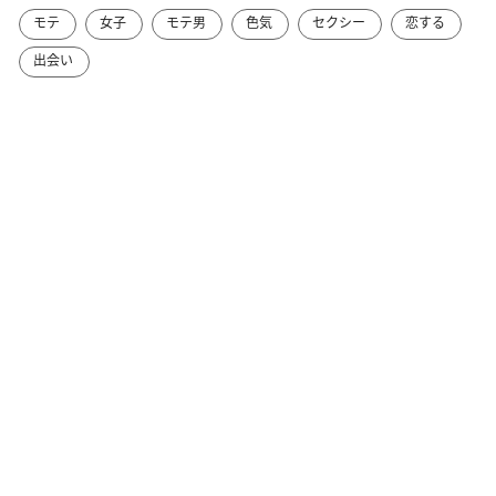
モテ
女子
モテ男
色気
セクシー
恋する
出会い