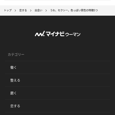
トップ
恋する
出会い
うわ、セクシー。色っぽい男性の特徴5つ
カテゴリー
働く
整える
磨く
恋する