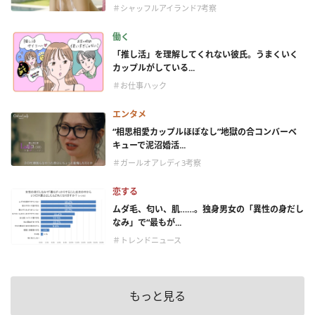
＃シャッフルアイランド7考察
働く
「推し活」を理解してくれない彼氏。うまくいく
カップルがしている...
＃お仕事ハック
エンタメ
“相思相愛カップルほぼなし”地獄の合コンバーベ
キューで泥沼婚活...
＃ガールオアレディ3考察
恋する
ムダ毛、匂い、肌……。独身男女の「異性の身だし
なみ」で“最もが...
＃トレンドニュース
もっと見る