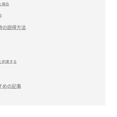
た場合
合
時の説得方法
と約束する
すめの記事