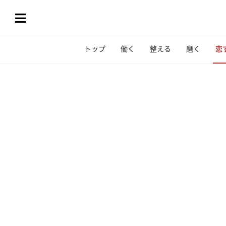
トップ
働く
整える
磨く
恋