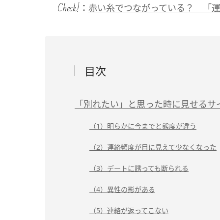
Check!
：
赤い糸でつながっている？ 「
目次
「別れたい」と思った時に見せるサ
（1）明らかに今までと態度が違う
（2）連絡頻度が目に見えて少なくなった
（3）デートに誘っても断られる
（4）異性の影がある
（5）連絡が返ってこない