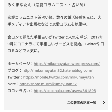
みくまゆたん（恋愛コラムニスト・占い師）
恋愛コラムニスト兼占い師。数々の婚活経験を元に、大
手メディアや出版社などで恋愛コラムを執筆中。
合コンで覚えた手相占いがTwitterで人気を呼び、2017年
9月にココナラにて手相占いサービスを開始。Twitterや口
コミなどで人気に。
ホームページ：
https://mikumayutan.wordpress.com/
ブログ：
http://mikumayutan32.hatenablog.com/
Twitter：
https://mobile.twitter.com/mikumayutan
Note：
https://note.mu/mikumayutan32
ココナラ占い：
https://coconala.com/users/361895
この著者の記事一覧