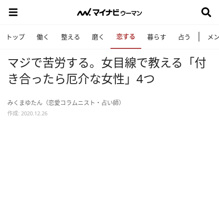
恋する
トップ
働く
整える
磨く
暮らす
占う
メ
マジで苦労する。女目線で教える「付
き合ったら厄介な女性」4つ
みくまゆたん（恋愛コラムニスト・占い師）
作成: 2020.12.26