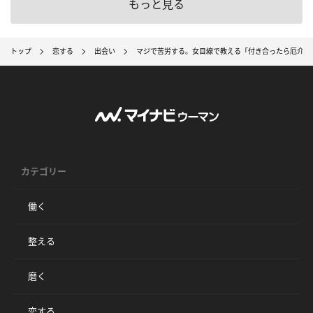
もっと見る
トップ
恋する
出会い
マジで苦労する。女目線で教える「付き合ったら厄介な
カテゴリー
働く
整える
磨く
恋する