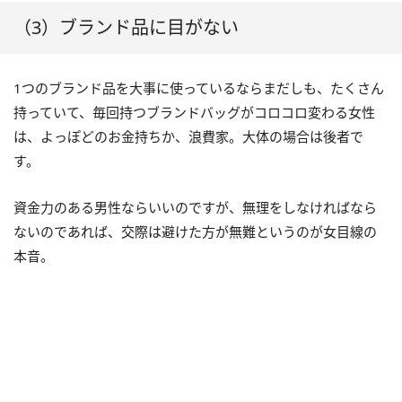
（3）ブランド品に目がない
1つのブランド品を大事に使っているならまだしも、たくさん
持っていて、毎回持つブランドバッグがコロコロ変わる女性
は、よっぽどのお金持ちか、浪費家。大体の場合は後者で
す。
資金力のある男性ならいいのですが、無理をしなければなら
ないのであれば、交際は避けた方が無難というのが女目線の
本音。