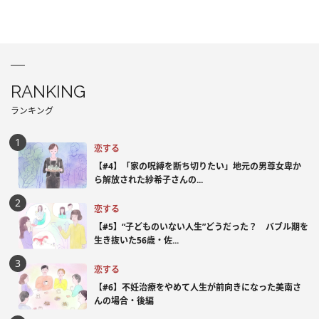
RANKING
ランキング
恋する
【#4】「家の呪縛を断ち切りたい」地元の男尊女卑か
ら解放された紗希子さんの...
恋する
【#5】“子どものいない人生”どうだった？ バブル期を
生き抜いた56歳・佐...
恋する
【#6】不妊治療をやめて人生が前向きになった美南さ
んの場合・後編