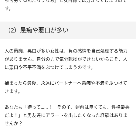
す。
（2）愚痴や悪口が多い
人の愚痴、悪口が多い女性は、負の感情を自己処理する能力
がありません。自分の力で気分転換ができないからこそ、人
に悪口や不平不満をぶつけてしまうのです。
捕まったら最後、永遠にパートナーへ愚痴や不満をぶつけて
きます。
あなたも「待って……！ その子、建前は良くても、性格最悪
だよ！」と男友達にアラートを出したくなった経験はありま
せんか？