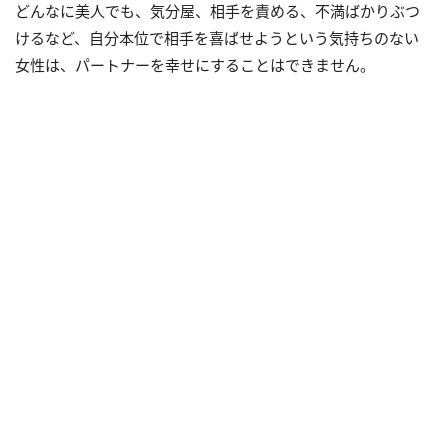
どんなに美人でも、気分屋、相手を責める、不満ばかりぶつ
けるなど、自分本位で相手を喜ばせようという気持ちのない
女性は、パートナーを幸せにすることはできません。