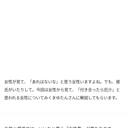
女性が見て、「あれはないな」と思う女性いますよね。でも、彼
氏がいたりして。今回は女性から見て、「付き合ったら厄介」と
思われる女性についてみくまゆたんさんに解説してもらいます。