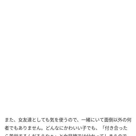
また、女友達としても気を使うので、一緒にいて面倒以外の何
者でもありません。どんなにかわいい子でも、「付き合った
ら苦労するんだろうなぁ」と女目線では分かってしまうので