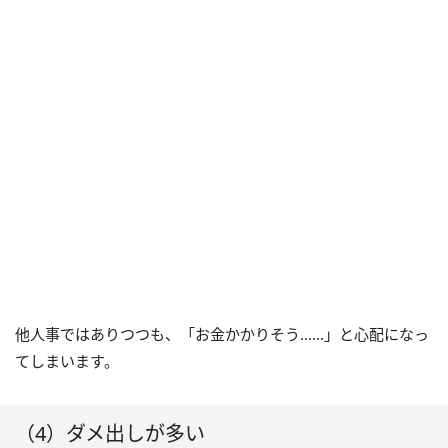
他人事ではありつつも、「お金かかりそう……」と心配になっ
てしまいます。
（4）ダメ出しが多い