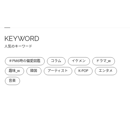
KEYWORD
人気のキーワード
＃PM6時の偏愛図鑑
コラム
イケメン
ドラマ_w
趣味_w
韓国
アーティスト
K-POP
エンタメ
音楽