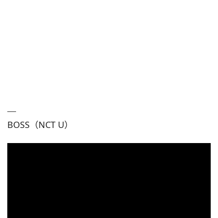
BOSS（NCT U）