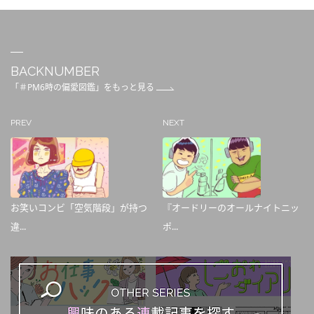
BACKNUMBER
「＃PM6時の偏愛図鑑」をもっと見る
PREV
NEXT
お笑いコンビ「空気階段」が持つ
『オードリーのオールナイトニッ
違...
ポ...