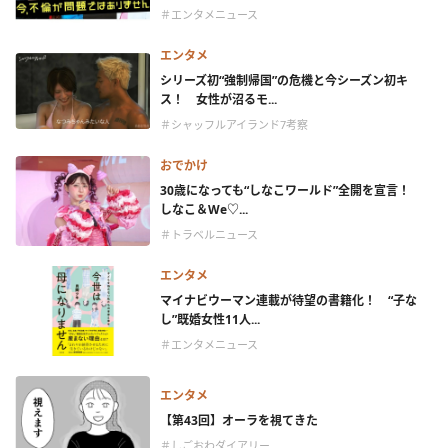
＃エンタメニュース
エンタメ
シリーズ初“強制帰国”の危機と今シーズン初キ
ス！ 女性が沼るモ...
＃シャッフルアイランド7考察
おでかけ
30歳になっても“しなこワールド”全開を宣言！
しなこ＆We♡...
＃トラベルニュース
エンタメ
マイナビウーマン連載が待望の書籍化！ “子な
し”既婚女性11人...
＃エンタメニュース
エンタメ
【第43回】オーラを視てきた
＃しごおわダイアリー