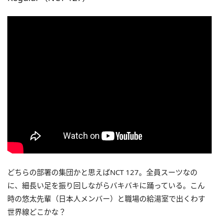
どちらの部署の集団かと思えばNCT 127。全員スーツなの
に、細長い足を振り回しながらバキバキに踊っている。こん
時の悠太先輩（日本人メンバー）と職場の給湯室で出くわす
世界線どこかな？