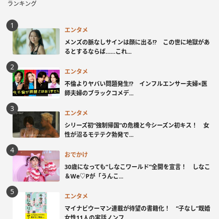
ランキング
エンタメ
メンズの脈なしサインは顔に出る!? この世に地獄があ
るとするならば……これ...
エンタメ
不倫よりヤバい問題発生!? インフルエンサー夫婦×医
師夫婦のブラックコメデ...
エンタメ
シリーズ初“強制帰国”の危機と今シーズン初キス！ 女
性が沼るモテテク勃発で...
おでかけ
30歳になっても“しなこワールド”全開を宣言！ しなこ
＆We♡Pが「うんこ...
エンタメ
マイナビウーマン連載が待望の書籍化！ “子なし”既婚
女性11人の実話ノンフ...