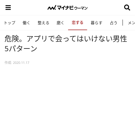
恋する
トップ
働く
整える
磨く
暮らす
占う
メ
危険。アプリで会ってはいけない男性
5パターン
作成: 2020.11.17