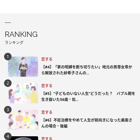
RANKING
ランキング
恋する
【#4】「家の呪縛を断ち切りたい」地元の男尊女卑か
ら解放された紗希子さんの...
恋する
【#5】“子どものいない人生”どうだった？ バブル期を
生き抜いた56歳・佐...
恋する
【#6】不妊治療をやめて人生が前向きになった美南さ
んの場合・後編
恋する