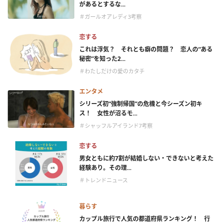
があるとするな...
＃ガールオアレディ3考察
恋する
これは浮気？ それとも癖の問題？ 恋人の“ある
秘密”を知った2...
＃わたしだけの愛のカタチ
エンタメ
シリーズ初“強制帰国”の危機と今シーズン初キ
ス！ 女性が沼るモ...
＃シャッフルアイランド7考察
恋する
男女ともに約7割が結婚しない・できないと考えた
経験あり。その理...
＃トレンドニュース
暮らす
カップル旅行で人気の都道府県ランキング！ 行