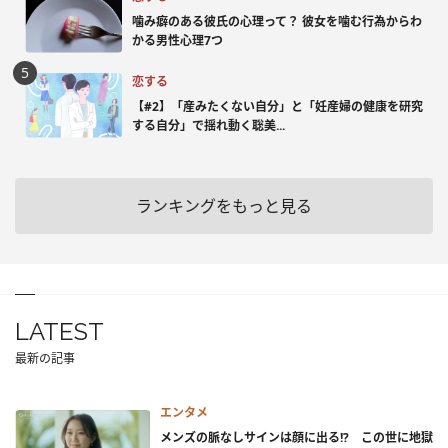
噛み癖のある彼氏の心理って？ 彼女を噛む行為からわ
かる男性心理7つ
恋する
【#2】「産みたくない自分」と「妊産婦の健康を研究
する自分」で揺れ動く聡美...
ランキングをもっと見る
LATEST
最新の記事
エンタメ
メンズの脈なしサインは顔に出る!? この世に地獄