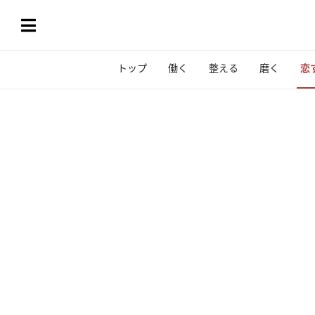
トップ
働く
整える
磨く
恋