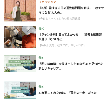
ファッション
【8月】暑すぎる日の通勤服問題を解決。一枚でサ
マになる“大人の...
#今日もちゃんとしたい私の通勤服
働く
【ジャンル別】買ってよかった！ 読者＆編集部
が選ぶ「QOL爆上...
【特集】夏を、軽やかに、おしゃれに。
働く
「私には無理」を抜け出した30歳がAIと見つけた
新しいキャリア...
働く
AIが私にくれたのは、「最初の一歩」だった