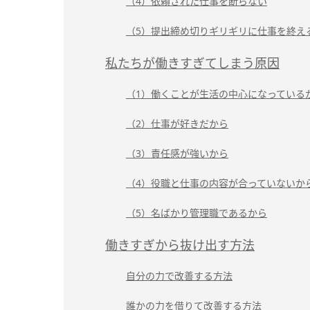
（4）依頼された仕事を断らない
（5）提出締め切りギリギリに仕事を終え
私たちが働きすぎてしまう原因
（1）働くことが生活の中心になっている
（2）仕事が好きだから
（3）責任感が強いから
（4）役職と仕事の内容が合っていないか
（5）名ばかり管理職であるから
働きすぎから抜け出す方法
自分の力で改善する方法
誰かの力を借りて改善する方法