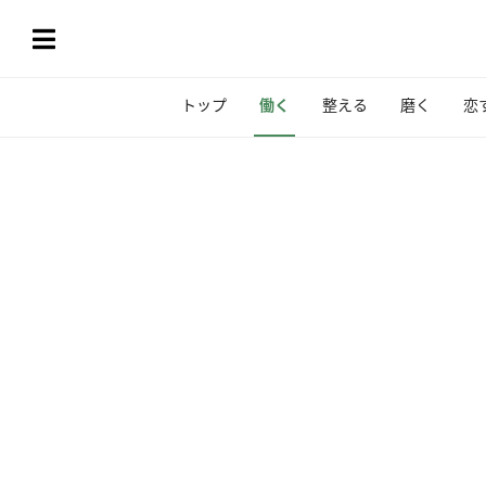
トップ
働く
整える
磨く
恋